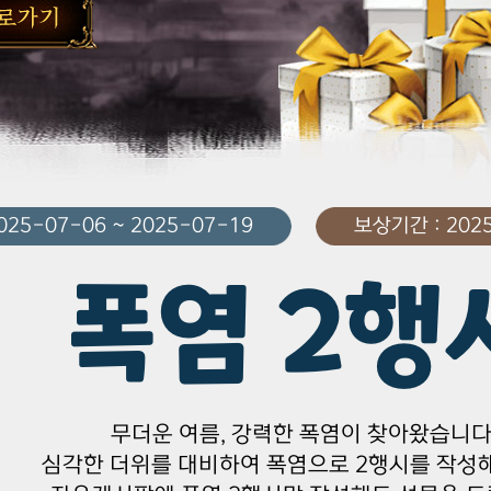
25-07-06 ~ 2025-07-19
보상기간 : 2025
폭염 2행
무더운 여름, 강력한 폭염이 찾아왔습니다
심각한 더위를 대비하여 폭염으로 2행시를 작성