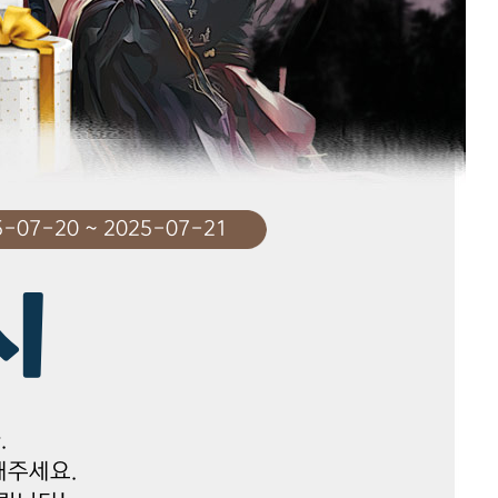
-07-20 ~ 2025-07-21
시
.
해주세요.