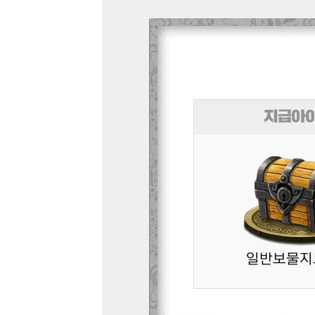
일반보물지