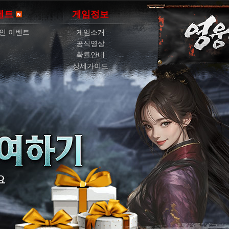
벤트
게임정보
인 이벤트
게임소개
공식영상
확률안내
상세가이드