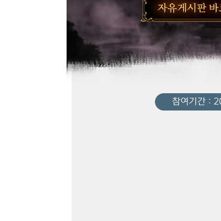
참여기간 : 20